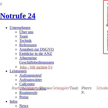
//
e-Rechn
Notrufe 24
Unternehmen
Über uns
Team
Technik
Referenzen
Angaben zur DSGVO
Einblicke in die ANZ
Allgemeine
Geschäftsbedingungen
Jobs - Wir suchen (1)
Leistungen
Aufzugsnotruf
Aufzugswärter
Callcenter
Barbet
Schantor
Plessow
Scheppler
Tank
Pierre
Schulz
Barbet
Schantor
Plessow
Scheppler
Tank
Pierre
Schulz
Telematik/Ortung
P.
P.
Routinerufe
Preise
Infos
News