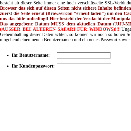
besteht ab dieser Seite immer eine hoch verschlüsselte SSL-Verbind
Browser das sich auf diesen Seiten nicht sichere Inhalte befinden 
zuerst die Seite erneut (Browsericon "erneut laden") um den Cach
uns das bitte unbedingt! Hier besteht der Verdacht der Manipulat
Das angegebene Datum MUSS dem aktuellen Datum (JJJJ-MM-TT)
(AUSSER BEI ÄLTEREN SAFARI FÜR WINDOWS)!!!
Ungea
Geheimhaltung dieser Daten achten, so können wir noch so hohen Schu
umgehend einen neuen Benutzernamen und ein neues Passwort zuweis
Ihr Benutzername:
Ihr Kundenpasswort: