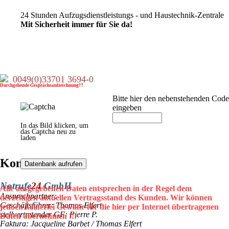
24 Stunden Aufzugsdienstleistungs - und Haustechnik-Zentrale
Mit Sicherheit immer für Sie da!
0049(0)33701 3694-0
Durchgehende Gesprächsaufzeichnung!!!
Bitte hier den nebenstehenden Code
eingeben
In das Bild klicken, um
das Captcha neu zu
laden
Kontaktdaten
Notrufe
24
GmbH
Alle ausgegebenen Daten entsprechen in der Regel dem
Ansprechpartner:
derzeitigen aktuellen Vertragsstand des Kunden. Wir können
Geschäftsführer: Thomas Elfert
jedoch keinerlei Gewähr für die hier per Internet übertragenen
stellvertretender GF: Pierre P.
Daten übernehmen !!!
Faktura: Jacqueline Barbet / Thomas Elfert