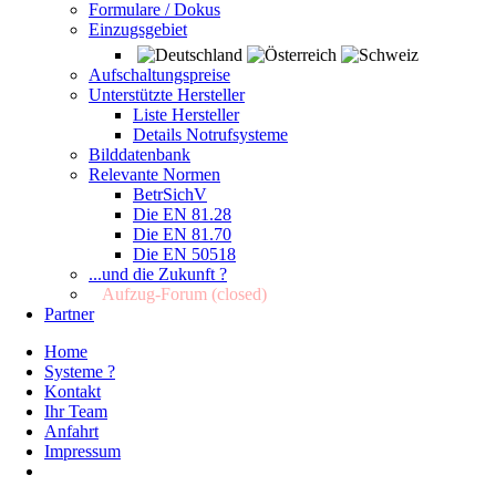
Formulare / Dokus
Einzugsgebiet
Aufschaltungspreise
Unterstützte Hersteller
Liste Hersteller
Details Notrufsysteme
Bilddatenbank
Relevante Normen
BetrSichV
Die EN 81.28
Die EN 81.70
Die EN 50518
...und die Zukunft ?
Aufzug-Forum (closed)
Partner
Home
Systeme ?
Kontakt
Ihr Team
Anfahrt
Impressum
.